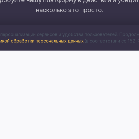
робуйте нашу платформу в действии и убедит
насколько это просто.
 персонализации сервисов и удобства пользователей. Продол
Запросить демо
икой обработки персональных данных
(в соответствии со 152-
ПРОДУКТ
РЕШЕНИЯ
Платформа DAP
Обучение
пользователей
Возможности
Адаптация