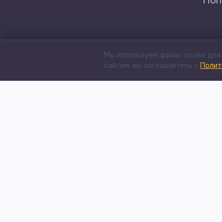
Поп
Мы используем файлы cookie для
сайтом, вы соглашаетесь с
Полит
Платформа Digital Adoption для быстрого
обучения сотрудников и онбординга