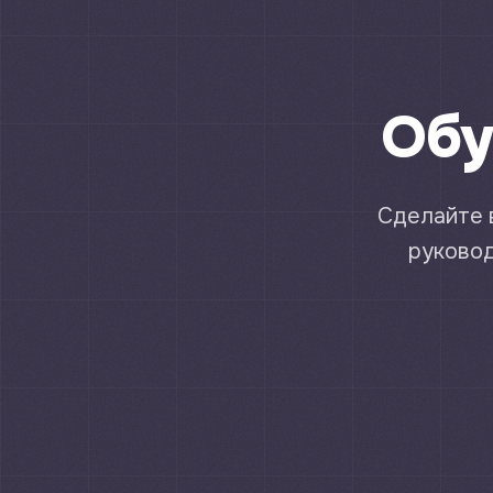
Обу
Сделайте 
руковод