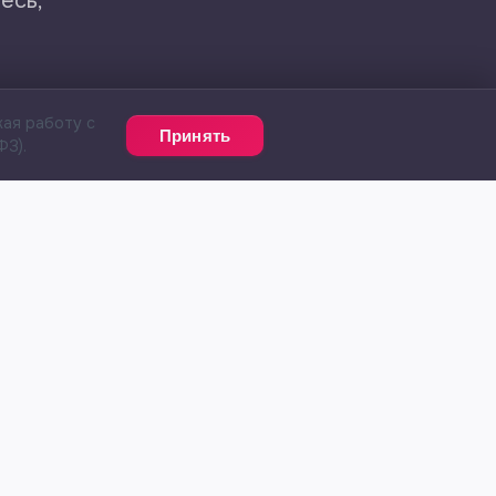
есь,
жая работу с
Принять
ФЗ).
О НАС
ПОМОЩЬ
О компании
База знаний
Контакты
Написать в поддержку