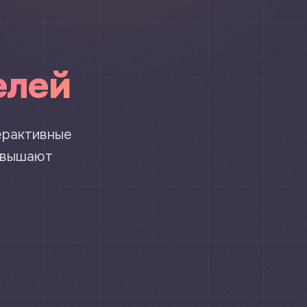
елей
ерактивные
повышают