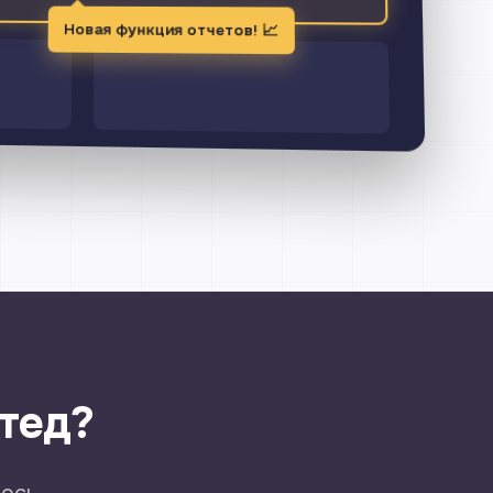
Новая функция отчетов! 📈
тед?