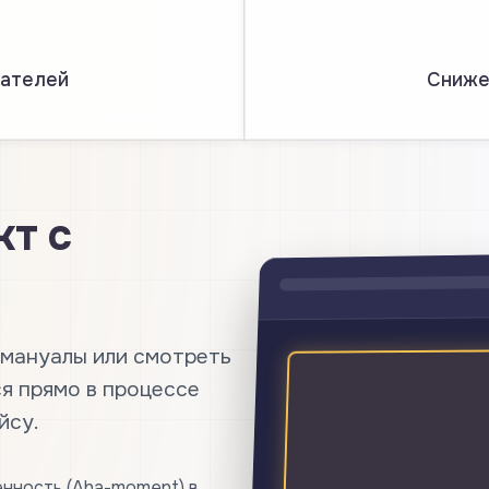
вателей
Снижен
кт с
 мануалы или смотреть
ся прямо в процессе
йсу.
нность (Aha-moment) в