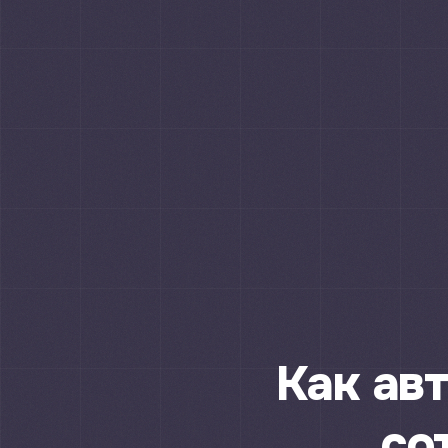
Как ав
со