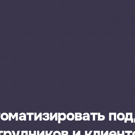
томатизировать по
трудников и клиент