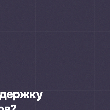
ддержку
ов?